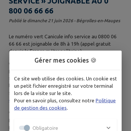
SERVICE » JOIGNABLE AU 0
800 06 66 66
Publié le dimanche 21 juin 2026 - Bégrolles-en-Mauges
Le numéro vert Canicule info service au 0800 06
66 66 est joignable de 8h à 19h (appel gratuit
depuis la France métropolitaine).
Gérer mes cookies 🍪
Cet épisode caniculaire nécessite une vigilance
particulière, notamment pour les personnes
sensibles ou exposées.
Ce site web utilise des cookies. Un cookie est
Les zones concernées par les vigilances canicule
un petit fichier enregistré sur votre terminal
sont annoncées chaque jour par Météo France sur
lors de la visite sur le site.
cette page
.
Pour en savoir plus, consultez notre
Politique
de gestion des cookies
.
Ce numéro vert permet d’obtenir des conseils
pour se protéger et protéger son entourage, en
particulier les plus fragiles et pour adopter les
Obligatoire