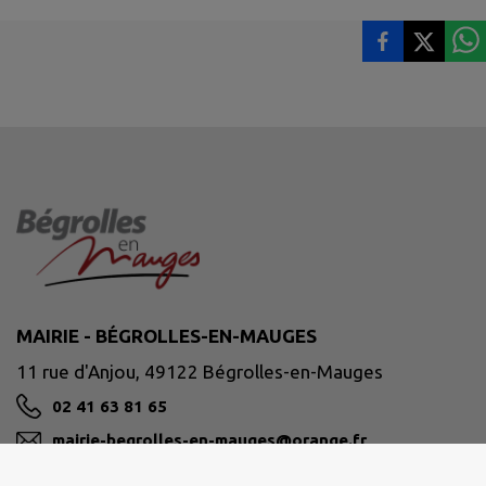
MAIRIE - BÉGROLLES-EN-MAUGES
11 rue d'Anjou, 49122 Bégrolles-en-Mauges
02 41 63 81 65
mairie-begrolles-en-mauges@orange.fr
M'Y RENDRE