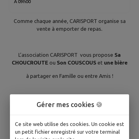
À 09h00
Comme chaque année, CARISPORT organise sa
vente à emporter de repas.
L’association CARISPORT vous propose
Sa
CHOUCROUTE
ou
Son COUSCOUS
et
une bière
à partager en Famille ou entre Amis !
Le SAMEDI 8 NOVEMBRE 2025
Gérer mes cookies 🍪
Ce site web utilise des cookies. Un cookie est
12,50 € la part
un petit fichier enregistré sur votre terminal