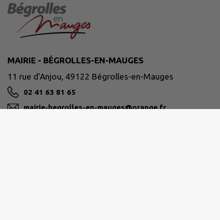
MAIRIE - BÉGROLLES-EN-MAUGES
11 rue d'Anjou, 49122 Bégrolles-en-Mauges
02 41 63 81 65
mairie-begrolles-en-mauges@orange.fr
M'Y RENDRE
www.begrolles-en-mauges.com