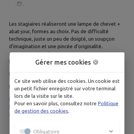
Les stagiaires réaliseront une lampe de chevet +
abat-jour, formes au choix. Pas de difficulté
technique, juste un peu de doigté, un soupçon
d’imagination et une pincée d’originalité.
6 personnes maximum
Possibilité de réserver un repas le midi
Gérer mes cookies 🍪
Le vendredi 11 septembre horaire : 10h-17h
Ce site web utilise des cookies. Un cookie est
Inscription sur :
un petit fichier enregistré sur votre terminal
lors de la visite sur le site.
https://www.manufacture-de-
Pour en savoir plus, consultez notre
Politique
tressage.fr/produit/stage-abat-jour-lampe-de-
de gestion des cookies
.
chevet-personnalisable/
Obligatoire