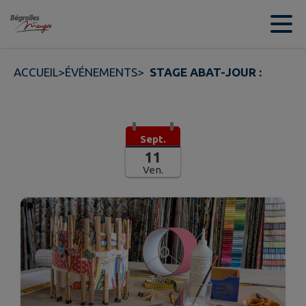
Contenu
Menu
Recherche
Pied de page
ACCUEIL
>
ÉVÉNEMENTS
>
STAGE ABAT-JOUR :
Sept.
11
Ven.