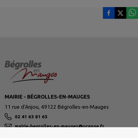
MAIRIE - BÉGROLLES-EN-MAUGES
11 rue d'Anjou, 49122 Bégrolles-en-Mauges
02 41 63 81 65
mairie-begrolles-en-mauges@orange.fr
M'Y RENDRE