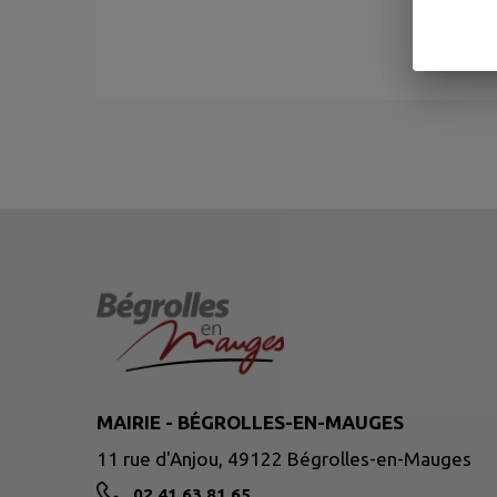
MAIRIE - BÉGROLLES-EN-MAUGES
11 rue d'Anjou, 49122 Bégrolles-en-Mauges
02 41 63 81 65