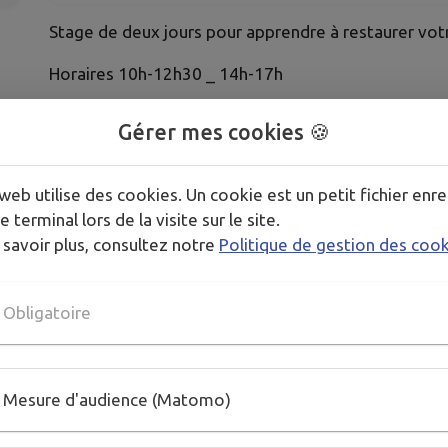
Stage de deux jours pour apprendre à restaurer vot
Horaires 10h-12h30 _ 14h-17h
Possibilité de déjeuner sur place avec tous les parti
Gérer mes cookies 🍪
Vente de bocaux du bocage sur place pour le déjeu
web utilise des cookies. Un cookie est un petit fichier enre
Inscription sur :
e terminal lors de la visite sur le site.
https://www.manufacture-de-tressage.fr/produit/s
 savoir plus, consultez notre
Politique de gestion des coo
Obligatoire
Mesure d'audience (Matomo)