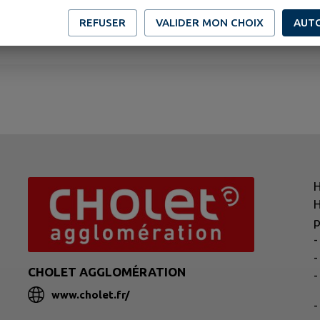
REFUSER
VALIDER MON CHOIX
AUT
H
H
p
-
-
CHOLET AGGLOMÉRATION
-
www.cholet.fr/
-