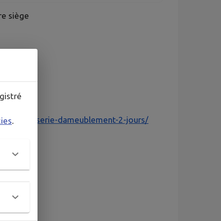
re siège
cipants
ner
gistré
tage-tapisserie-dameublement-2-jours/
kies
.