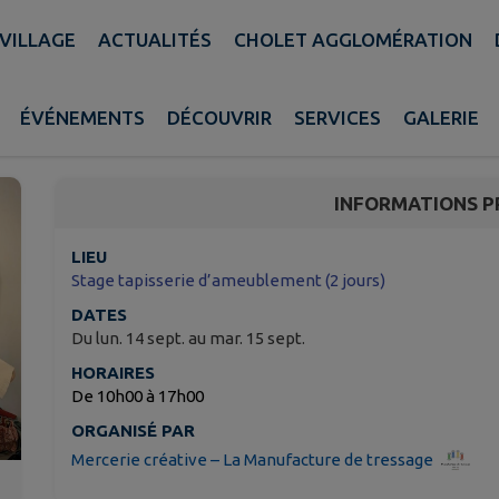
 VILLAGE
ACTUALITÉS
CHOLET AGGLOMÉRATION
Stage tapisserie d’ame
ÉVÉNEMENTS
DÉCOUVRIR
SERVICES
GALERIE
Bégrolles-en-Mauges
INFORMATIONS P
LIEU
Stage tapisserie d’ameublement (2 jours)
DATES
Du lun. 14 sept. au mar. 15 sept.
HORAIRES
De 10h00 à 17h00
ORGANISÉ PAR
Mercerie créative – La Manufacture de tressage