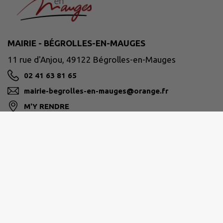
MAIRIE - BÉGROLLES-EN-MAUGES
11 rue d'Anjou, 49122 Bégrolles-en-Mauges
02 41 63 81 65
mairie-begrolles-en-mauges@orange.fr
M'Y RENDRE
www.begrolles-en-mauges.com