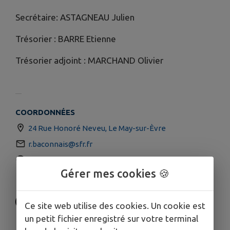
Secrétaire: ASTAGNEAU Julien
Trésorier : BARRE Etienne
Trésorier adjoint : MARCHAND Olivier
COORDONNÉES
24 Rue Honoré Neveu, Le May-sur-Èvre
r.baconnais@sfr.fr
maybelegerfc.fr/
Gérer mes cookies 🍪
06.13.97.65.02
Ce site web utilise des cookies. Un cookie est
un petit fichier enregistré sur votre terminal