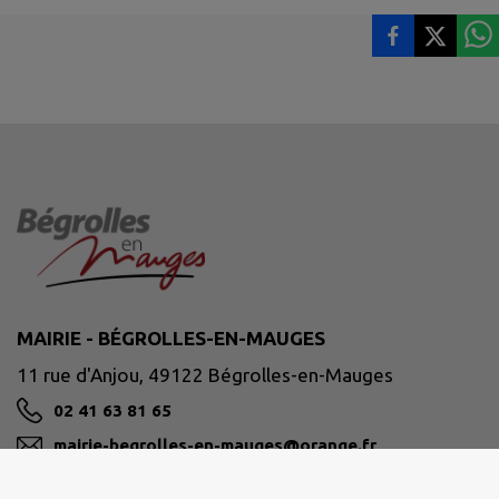
MAIRIE - BÉGROLLES-EN-MAUGES
11 rue d'Anjou, 49122 Bégrolles-en-Mauges
02 41 63 81 65
mairie-begrolles-en-mauges@orange.fr
M'Y RENDRE